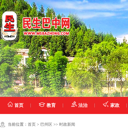
首页
教育
法治
家政
当前位置：
首页
>
巴州区
>>
时政新闻