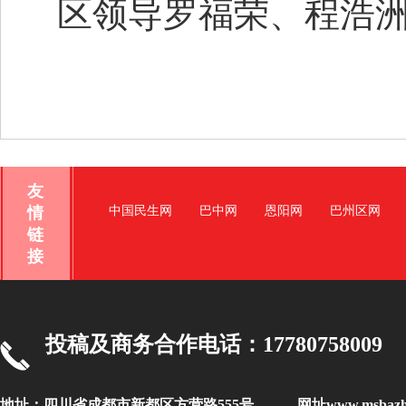
区领导罗福荣、程浩
友
情
中国民生网
巴中网
恩阳网
巴州区网
链
接
投稿及商务合作电话：17780758009
地址：四川省成都市新都区方营路555号 网址www.msbaz